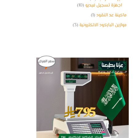
اجهزة تسجيل فيديو
10
ماكينة عد النقود
1
موازين الباركود الالكترونية
3
ا
ا
م
سعر العرض
ل
ل
س
س
ن
ع
ع
ر
ر
ت
ا
ا
ل
ل
ج
أ
ح
ص
ا
م
ل
ل
ي
ي
خ
ه
ه
و
و
ف
:
:
7
9
ض