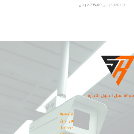
0
0
3.120,00
ر.س
2.795,00
ر.س
0
0
ر
ر
.
.
س
س
.
.
شركة سبل الحلول للتجارة
الرئيسية
من نحن
خدماتنا