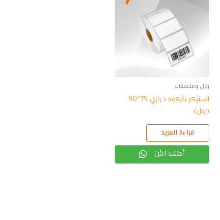
رول وملصقات
استيكر باركود حراري 75*50
(رول)
قراءة المزيد
أطلب الأن