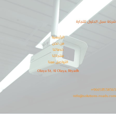
شركة سبل الحلول للتجارة
الرئيسية
من نحن
خدماتنا
منتجاتنا
التواصل معنا
Olaya St, Al Olaya, Riyadh
966511538363+
info@solutions-roads.com