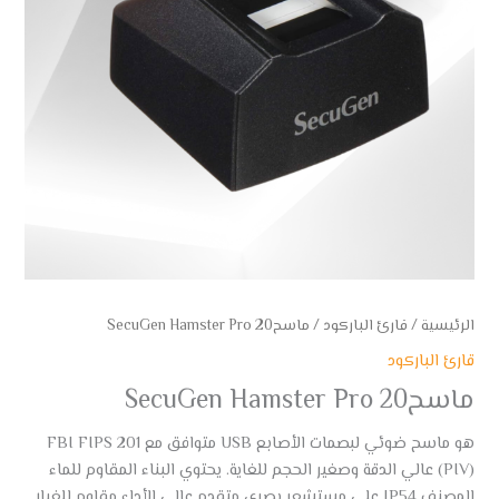
الرئيسية
/
قارئ الباركود
/ ماسحSecuGen Hamster Pro 20
قارئ الباركود
ماسحSecuGen Hamster Pro 20
هو ماسح ضوئي لبصمات الأصابع USB متوافق مع FBI FIPS 201
(PIV) عالي الدقة وصغير الحجم للغاية. يحتوي البناء المقاوم للماء
المصنف IP54 على مستشعر بصري متقدم عالي الأداء مقاوم للغبار