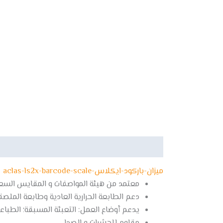
الوصف
مراجعات (0)
ميزان-باركود-ايكلاس-aclas-ls2x-barcode-scale
معتمد من هيئة المواصفات و المقايس السعو
دعم الطابعة الحرارية العادية وطابعة الملصقا
يدعم أوضاع العمل: التعبئة المسبقة؛ الطباعة 