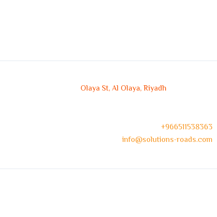
Olaya St, Al Olaya, Riyadh
966511538363+
info@solutions-roads.com