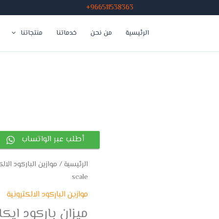
966511538363+
الرئيسية
من نحن
خدماتنا
منتجاتنا
أطلب عبر الواتساب
الرئيسية
/
موازين الباركود الالك
scale
موازين الباركود الالكترونية
ميزان باركود ايكلاس  barcode scale