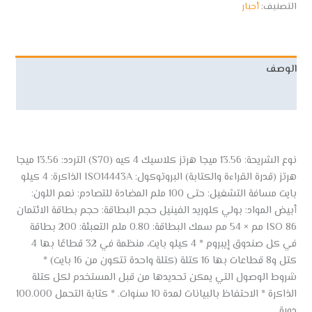
التصنيف:
أحبار
الوصف
مراجعات (0)
نوع الشريحة: 13.56 ميجا هرتز كلاسيك 4 كيه (S70) التردد: 13.56 ميجا
هرتز (قدرة القراءة والكتابة) البروتوكول: ISO14443A الذاكرة: 4 كيلو
بايت مسافة التشغيل: حتى 100 ملم المضادة للتصادم: نعم اللون:
أبيض المواد: بولي كلوريد الفينيل حجم البطاقة: حجم بطاقة الائتمان
ISO 86 مم × 54 مم سمك البطاقة: 0.80 ملم التعبئة: 200 بطاقة
في كل صندوق إيبروم * 4 كيلو بايت، منظمة في 32 قطاعًا بها 4
كتل و8 قطاعات بها 16 كتلة (كتلة واحدة تتكون من 16 بايت) *
شروط الوصول التي يمكن تحديدها من قبل المستخدم لكل كتلة
الذاكرة * الاحتفاظ بالبيانات لمدة 10 سنوات. * كتابة التحمل 100.000
دورة